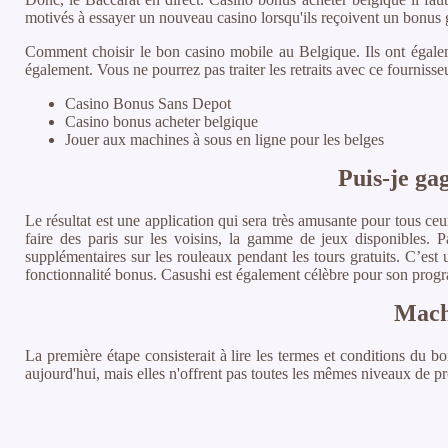
motivés à essayer un nouveau casino lorsqu'ils reçoivent un bonus g
Comment choisir le bon casino mobile au Belgique. Ils ont égalem
également. Vous ne pourrez pas traiter les retraits avec ce fournisse
Casino Bonus Sans Depot
Casino bonus acheter belgique
Jouer aux machines à sous en ligne pour les belges
Puis-je gag
Le résultat est une application qui sera très amusante pour tous
faire des paris sur les voisins, la gamme de jeux disponibles. 
supplémentaires sur les rouleaux pendant les tours gratuits. C’est
fonctionnalité bonus. Casushi est également célèbre pour son prog
Machi
La première étape consisterait à lire les termes et conditions du b
aujourd'hui, mais elles n'offrent pas toutes les mêmes niveaux d