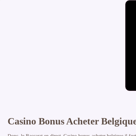
Casino Bonus Acheter Belgiqu
Donc, le Baccarat en direct. Casino bonus acheter belgique il faut 