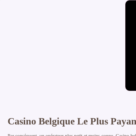
Casino Belgique Le Plus Payan
Par conséquent, un opérateur plus petit et moins connu. Casino bel