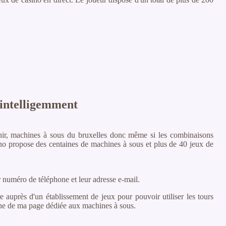
 intelligemment
venir, machines à sous du bruxelles donc même si les combinaisons
sino propose des centaines de machines à sous et plus de 40 jeux de
ur numéro de téléphone et leur adresse e-mail.
 auprès d'un établissement de jeux pour pouvoir utiliser les tours
line de ma page dédiée aux machines à sous.