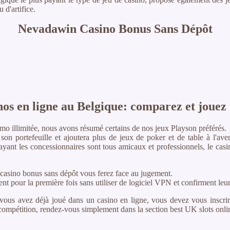
 d'artifice.
Nevadawin Casino Bonus Sans Dépôt
os en ligne au Belgique: comparez et jouez
émo illimitée, nous avons résumé certains de nos jeux Playson préférés.
son portefeuille et ajoutera plus de jeux de poker et de table à l'a
ayant les concessionnaires sont tous amicaux et professionnels, le ca
era casino bonus sans dépôt vous ferez face au jugement.
ivent pour la première fois sans utiliser de logiciel VPN et confirment le
vous avez déjà joué dans un casino en ligne, vous devez vous inscrire
la compétition, rendez-vous simplement dans la section best UK slots on