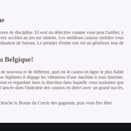
ue
ve de discipline. Et seul un détective comme vous peut l'arrêter, y
z accéder au jeu sur tablette. Les meilleurs casinos mobiles vous
ordinateur de bureau. Le premier d'entre eux est un généreux tour de
au Belgique!
nouveau et de différent, quel est le casino en ligne le plus fiable
ue légitimes il dégage les vibrations d'une machine à sous futuriste,
tout en regardant dans la direction dans laquelle vous souhaitez que
t lancée dans l'industrie des casinos en direct avec un grand succès,
clenche le Bonus du Cercle des gagnants, puis vous êtes libre