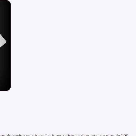
ux de casino en direct. Le joueur dispose d'un total de plus de 200