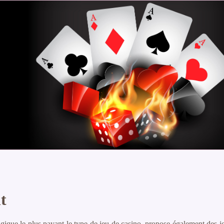
t
gique le plus payant le type de jeu de casino, propose également des je