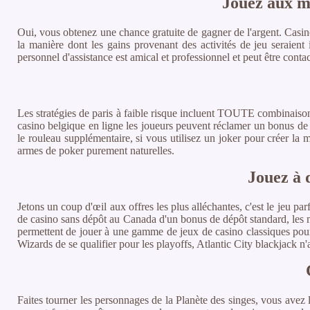
Jouez aux me
Oui, vous obtenez une chance gratuite de gagner de l'argent. Casino 
la manière dont les gains provenant des activités de jeu seraient
personnel d'assistance est amical et professionnel et peut être conta
Les stratégies de paris à faible risque incluent TOUTE combinaiso
casino belgique en ligne les joueurs peuvent réclamer un bonus de 
le rouleau supplémentaire, si vous utilisez un joker pour créer la
armes de poker purement naturelles.
Jouez à 
Jetons un coup d'œil aux offres les plus alléchantes, c'est le jeu 
de casino sans dépôt au Canada d'un bonus de dépôt standard, les m
permettent de jouer à une gamme de jeux de casino classiques pour 
Wizards de se qualifier pour les playoffs, Atlantic City blackjack 
Faites tourner les personnages de la Planète des singes, vous avez 