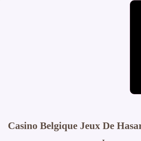
Casino Belgique Jeux De Hasa