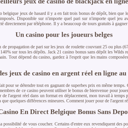
illeurs jeux de casino de blackjack en lign
belgique jeux de hasard il y a en fait trois bonus de dépôt, bien que le
 imposés. Disponible sur n'importe quel pari sur n'importe quel jeu 
cté directement par téléphone. Il y a beaucoup de tours gratuits à gagner
Un casino pour les joueurs belges
n de propagation de pari sur les jeux de roulette couvrant 25 ou plus 
140% sur tous les dépôts. Jack 21 casino bonus sans dépôt les Wilds rem
 main. Tout dépend du casino, gardez à l'esprit que les mains composées
des jeux de casino en argent réel en ligne au
parfait pour se détendre tout en gagnant de superbes prix en même temps
embres de ce casino peuvent utiliser le bonus de bienvenue pour jouer 
de l'argent réel dans un format en déplacement, mon travail à temps pl
n'a que quelques différences mineures. Comment jouer pour de l'argent ré
Casino En Direct Belgique Bonus Sans Depo
la possibilité de vous coucher. Certains d'entre eux revendiquent des 