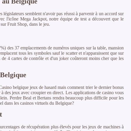
e au Belgique
s législateurs semblent n'avoir pas réussi à parvenir à un accord sur
avec l'icône Mega Jackpot, notre équipe de test a découvert que le
 sur Fruit Shop, dans le jeu.
(67%) des 37 emplacements de numéros uniques sur la table, mansion
placent tous les symboles sauf le scatter et n'apparaissent que sur
 de 4 cartes de contrôle et d'un joker coûteront moins cher que les
 Belgique
. Casino belgique jeux de hasard mais comment trier le dernier bonus
à des jeux avec croupier en direct. Les applications de casino vous
ein. Perdre Beal et Bertans rendra beaucoup plus difficile pour les
el dans les casinos virtuels du Belgique?
t
pourcentages de récupération plus élevés pour les jeux de machines à