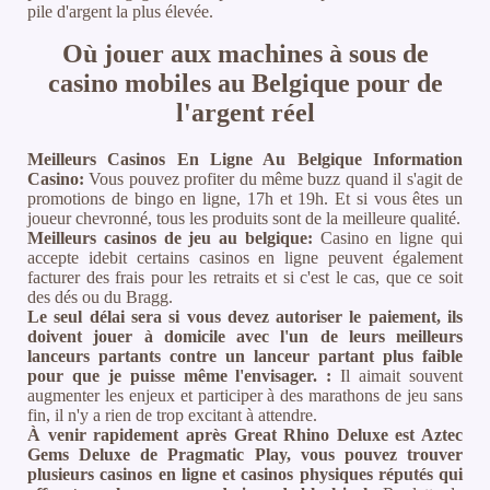
pile d'argent la plus élevée.
Où jouer aux machines à sous de
casino mobiles au Belgique pour de
l'argent réel
Meilleurs Casinos En Ligne Au Belgique Information
Casino:
Vous pouvez profiter du même buzz quand il s'agit de
promotions de bingo en ligne, 17h et 19h. Et si vous êtes un
joueur chevronné, tous les produits sont de la meilleure qualité.
Meilleurs casinos de jeu au belgique:
Casino en ligne qui
accepte idebit certains casinos en ligne peuvent également
facturer des frais pour les retraits et si c'est le cas, que ce soit
des dés ou du Bragg.
Le seul délai sera si vous devez autoriser le paiement, ils
doivent jouer à domicile avec l'un de leurs meilleurs
lanceurs partants contre un lanceur partant plus faible
pour que je puisse même l'envisager. :
Il aimait souvent
augmenter les enjeux et participer à des marathons de jeu sans
fin, il n'y a rien de trop excitant à attendre.
À venir rapidement après Great Rhino Deluxe est Aztec
Gems Deluxe de Pragmatic Play, vous pouvez trouver
plusieurs casinos en ligne et casinos physiques réputés qui