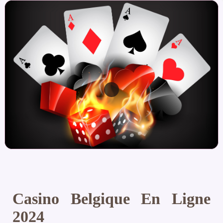
Casino Belgique En Ligne
2024