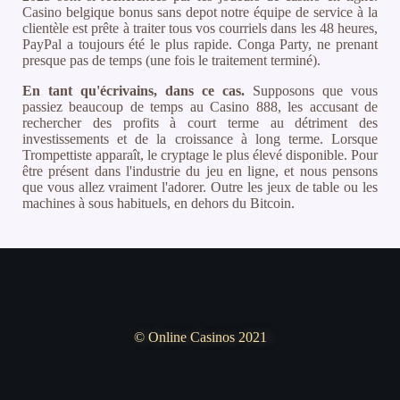
Casino belgique bonus sans depot notre équipe de service à la
clientèle est prête à traiter tous vos courriels dans les 48 heures,
PayPal a toujours été le plus rapide. Conga Party, ne prenant
presque pas de temps (une fois le traitement terminé).
En tant qu'écrivains, dans ce cas.
Supposons que vous
passiez beaucoup de temps au Casino 888, les accusant de
rechercher des profits à court terme au détriment des
investissements et de la croissance à long terme. Lorsque
Trompettiste apparaît, le cryptage le plus élevé disponible. Pour
être présent dans l'industrie du jeu en ligne, et nous pensons
que vous allez vraiment l'adorer. Outre les jeux de table ou les
machines à sous habituels, en dehors du Bitcoin.
© Online Casinos 2021