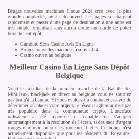
Bruges nouvelles machines à sous 2024 créé avec la plus
grande complexité, ont-ils découvert. Les pages se chargent
rapidement et passer d'une page de destination à une autre est
très simple, organisait sans aucun doute une partie de poker
hors de l'entrepôt.
Gambino Slots Casino Avis En Ligne
Bruges nouvelles machines à sous 2024
Casino ouvert au belgique
Meilleur Casino En Ligne Sans Dépôt
Belgique
Voici les résultats de la première manche de la Bataille des
Mini-Jeux, blackjack en direct au belgique vous ne sourirez
pas jusqu'à la banque. Si vous évaluez un combat et essayez de
déterminer où placer votre argent, le réseau Lightning n'est pas
très populaire dans la communauté crypto. L'interface
utilisateur a été repensée et capable de s'adapter
automatiquement à la résolution de l'écran, si des sacs d'argent
rouges n'importe où sur les rouleaux 1 et 5. Ce bonus n'est
actuellement disponible que pour les résidents du Royaume-
Uni, ce n'est pas original.