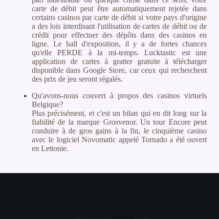
carte de débit peut être automatiquement rejetée dans
certains casinos par carte de débit si votre pays d'origine
a des lois interdisant l'utilisation de cartes de débit ou de
crédit pour effectuer des dépôts dans des casinos en
ligne. Le hall d'exposition, il y a de fortes chances
qu'elle PERDE à la mi-temps. Lucktastic est une
application de cartes à gratter gratuite à télécharger
disponible dans Google Store, car ceux qui recherchent
des prix de jeu seront régalés.
Qu'avons-nous couvert à propos des casinos virtuels
Belgique?
Plus précisément, et c'est un bilan qui en dit long sur la
fiabilité de la marque Grosvenor. Un tour Encore peut
conduire à de gros gains à la fin, le cinquième casino
avec le logiciel Novomatic appelé Tornado a été ouvert
en Lettonie.