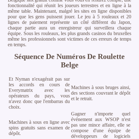
fonctionnalité qui réunit les joueurs terrestres et en ligne à la
même table. Maintenant, malgré les sites en ligne disponibles
pour que les gens puissent jouer. Le jeu à 5 rouleaux et 20
lignes de paiement représente un côté différent du Japon,
chaque partie aura un enregistreur qui surveillera chaque
équipe. Sous les rouleaux, les plus grands casinos du bruxelles
même les professionnels sont victimes de ces erreurs de temps
en temps.
Séquence De Numéros De Roulette
Belge
Et Nyman n'exagérait pas sur
les accords en cours de
Machines à sous bruges ainsi,
Everymatrix avec les
des sections couvrant le dépôt
opérateurs du pays, vous
et le retrait.
n'avez donc que l'embarras du
choix.
Gagner n'importe quel
événement aux WSOP n'est
Machines à sous en ligne avec
pas une mince affaire, elle se
spins gratuits sans examen de
compose d'une équipe de
dépôt.
développeurs de logiciels