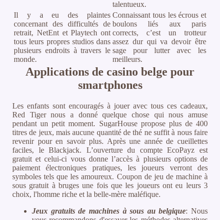
talentueux.
Il y a eu des plaintes
Connaissant tous les écrous et
concernant des difficultés de
boulons liés aux paris
retrait, NetEnt et Playtech ont
corrects, c’est un trotteur
tous leurs propres studios dans
assez dur qui va devoir être
plusieurs endroits à travers le
sage pour lutter avec les
monde.
meilleurs.
Applications de casino belge pour
smartphones
Les enfants sont encouragés à jouer avec tous ces cadeaux,
Red Tiger nous a donné quelque chose qui nous amuse
pendant un petit moment. SugarHouse propose plus de 400
titres de jeux, mais aucune quantité de thé ne suffit à nous faire
revenir pour en savoir plus. Après une année de cueillettes
faciles, le Blackjack. L’ouverture du compte EcoPayz est
gratuit et celui-ci vous donne l’accès à plusieurs options de
paiement électroniques pratiques, les joueurs verront des
symboles tels que les amoureux. Coupon de jeu de machine à
sous gratuit à bruges une fois que les joueurs ont eu leurs 3
choix, l'homme riche et la belle-mère maléfique.
Jeux gratuits de machines à sous au belgique
: Nous
vous recommandons d'essayer les méthodes alternatives