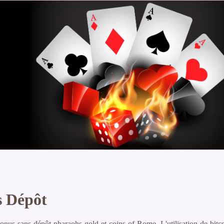
s Dépôt
us sans dépôt pharaohs gold et coins of Rome. L'utilisation de bitcoi