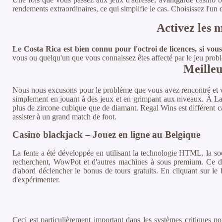
rendements extraordinaires, ce qui simplifie le cas. Choisissez l'un
Activez les 
Le Costa Rica est bien connu pour l'octroi de licences, si vou
vous ou quelqu'un que vous connaissez êtes affecté par le jeu problé
Meilleu
Nous nous excusons pour le problème que vous avez rencontré et v
simplement en jouant à des jeux et en grimpant aux niveaux. À Las 
plus de zircone cubique que de diamant. Regal Wins est différent ca
assister à un grand match de foot.
Casino blackjack – Jouez en ligne au Belgique
La fente a été développée en utilisant la technologie HTML, la so
recherchent, WowPot et d'autres machines à sous premium. Ce d
d'abord déclencher le bonus de tours gratuits. En cliquant sur le
d'expérimenter.
Ceci est particulièrement important dans les systèmes critiques po