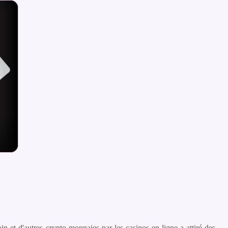
n et d'autres crypto-monnaies par les casinos en ligne a attiré des