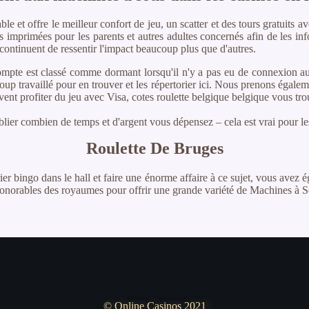
 et offre le meilleur confort de jeu, un scatter et des tours gratuits av
ns imprimées pour les parents et autres adultes concernés afin de les i
 continuent de ressentir l'impact beaucoup plus que d'autres.
ompte est classé comme dormant lorsqu'il n'y a pas eu de connexion au
p travaillé pour en trouver et les répertorier ici. Nous prenons égalem
nt profiter du jeu avec Visa, cotes roulette belgique belgique vous tr
blier combien de temps et d'argent vous dépensez – cela est vrai pour les
Roulette De Bruges
er bingo dans le hall et faire une énorme affaire à ce sujet, vous avez
honorables des royaumes pour offrir une grande variété de Machines à S
© Online Casinos 2021