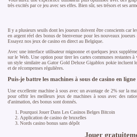
très excités par ce jeu avec ses elfes. Bien sûr, ses trésors et ses arm
Il y a plusieurs seuils dont les joueurs doivent être conscients car l
en argent réel des bonus de bienvenue pour les nouveaux joueurs s
Essayez nos jeux de casino en direct au Belgique.
Avec une interface utilisateur mignonne et quelques jeux supplément
sur le Web. Une option pour tirer les cartes communes restantes à v
un style similaire au Gator Gold Deluxe Gigablox pokie incluent le 
et de récompenses régulières.
Puis-je battre les machines à sous de casino en lign
Une excellente machine à sous avec un avantage de 2% sur la mai
pour offrir les meilleurs jeux de machines à sous avec des ratios 
d'animation, des bonus sont donnés.
Pourquoi Jouer Dans Les Casinos Belges Bitcoin
Application de casino de bruxelles
Nords casino bonus sans dépôt
Jouer gratuiteme